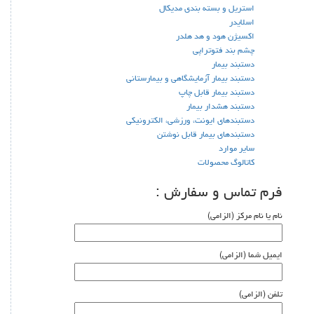
استریل و بسته بندی مدیکال
اسلایدر
اکسیژن هود و هد هلدر
چشم بند فتوتراپی
دستبند بیمار
دستبند بیمار آزمایشگاهی و بیمارستانی
دستبند بیمار قابل چاپ
دستبند هشدار بیمار
دستبندهای ایونت، ورزشی، الکترونیکی
دستبندهای بیمار قابل نوشتن
سایر موارد
کاتالوگ محصولات
فرم تماس و سفارش :
نام یا نام مرکز (الزامی)
ایمیل شما (الزامی)
تلفن (الزامی)