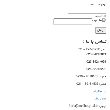
درخواست شما
کد امنیتی
تماس با ما :
تلفن: 22343212 – 021
026-34243871
026-34277691
026-32746228
همراه: 8016161 – 0930
فکس: 89787535 – 021
اینستاگرام
فیس بوک
ایمیل: Info@medhospital.ir