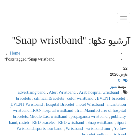
Toggle
navigation
آرشیو تگها: "
Snap wristband
"
/
Home
Posts tagged "Snap wristband"
22
مارس,2020
0
توسط
مدیر
advertising band
,
Alert Wristband
,
Arab hospital wristband
,
bracelets
,
cilinical Bracelets
,
color wristband
,
EVENT bracelet
,
ٍEVENT Wristband
,
hospital Bracelet
,
hotel Wristband
,
incantation
wristband
,
IRAN hospital wristband
,
Iran Manufacturer of hospital
bracelets
,
Middle East wristband
,
propaganda wristband
,
publicity
band
,
rasteb
,
RED bracelet
,
RED wristband
,
Snap wristband
,
Sport
Wristband
,
sports tour band
,
Wristband
,
wristband tour
,
Yellow