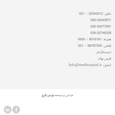
تلفن: 22343212 – 021
026-34243871
026-34277691
026-32746228
همراه: 8016161 – 0930
فکس: 89787535 – 021
اینستاگرام
فیس بوک
ایمیل: Info@medhospital.ir
طراحی و توسعه
پارس کرج