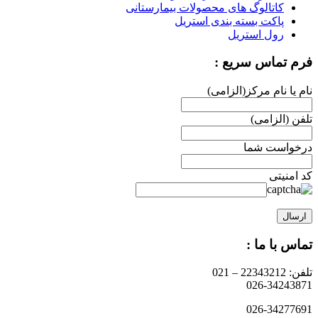
کاتالوگ های محصولات بیمارستانی
پاکت بسته بندی استریل
رول استریل
فرم تماس سریع :
نام یا نام مرکز(الزامی)
تلفن (الزامی)
درخواست شما
کد امنیتی
تماس با ما :
تلفن: 22343212 – 021
026-34243871
026-34277691