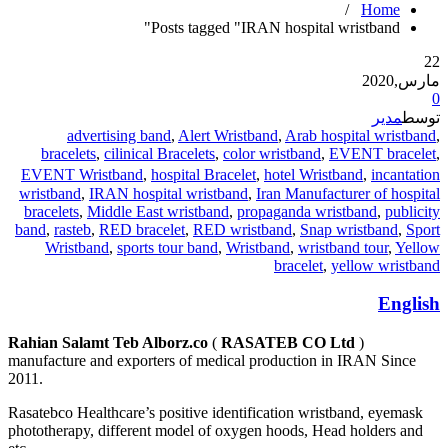
/
Home
Posts tagged "IRAN hospital wristband"
22
مارس,2020
0
توسط
مدیر
advertising band
,
Alert Wristband
,
Arab hospital wristband
,
bracelets
,
cilinical Bracelets
,
color wristband
,
EVENT bracelet
,
ٍEVENT Wristband
,
hospital Bracelet
,
hotel Wristband
,
incantation
wristband
,
IRAN hospital wristband
,
Iran Manufacturer of hospital
bracelets
,
Middle East wristband
,
propaganda wristband
,
publicity
band
,
rasteb
,
RED bracelet
,
RED wristband
,
Snap wristband
,
Sport
Wristband
,
sports tour band
,
Wristband
,
wristband tour
,
Yellow
bracelet
,
yellow wristband
English
Rahian Salamt Teb Alborz.co
(
RASATEB CO Ltd
)
manufacture and exporters of medical production in IRAN Since
2011.
Rasatebco Healthcare’s positive identification wristband, eyemask
phototherapy, different model of oxygen hoods, Head holders and