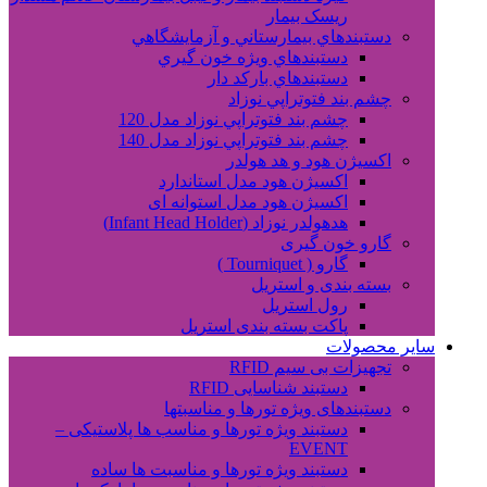
ریسک بیمار
دستبندهاي بيمارستاني و آزمايشگاهي
دستبندهاي ويژه خون گيري
دستبندهاي بارکد دار
چشم بند فتوتراپي نوزاد
چشم بند فتوتراپي نوزاد مدل 120
چشم بند فتوتراپي نوزاد مدل 140
اکسیژن هود و هد هولدر
اکسیژن هود مدل استاندارد
اکسیژن هود مدل استوانه ای
هدهولدر نوزاد (Infant Head Holder)
گارو خون گیری
گارو ( Tourniquet )
بسته بندی و استریل
رول استریل
پاکت بسته بندی استریل
سایر محصولات
تجهیزات بی سیم RFID
دستبند شناسایی RFID
دستبندهای ویژه تورها و مناسبتها
دستبند ویژه تورها و مناسب ها پلاستیکی –
EVENT
دستبند ویژه تورها و مناسبت ها ساده