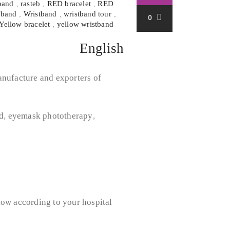
 band
,
rasteb
,
RED bracelet
,
RED
 band
,
Wristband
,
wristband tour
,
0
Yellow bracelet
,
yellow wristband
English
anufacture and exporters of
nd, eyemask phototherapy,
.
low according to your hospital