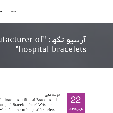
خانه
مح
آرشیو تگها: "
facturer of
"
hospital bracelets
توسط
مدیر
22
d
,
bracelets
,
cilinical Bracelets
,
hospital Bracelet
,
hotel Wristband
,
مارس,2020
Manufacturer of hospital bracelets
,