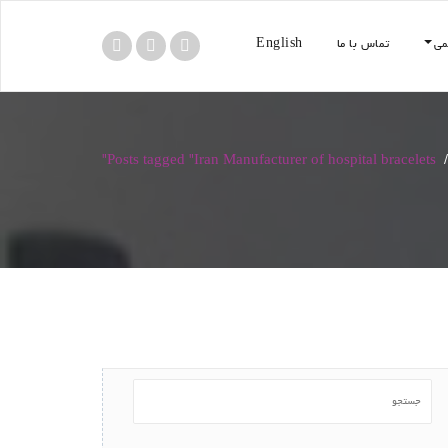
می
تماس با ما
English
Posts tagged "Iran Manufacturer of hospital bracelets"