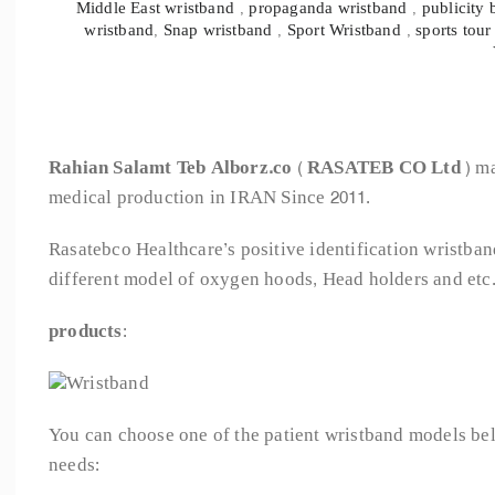
Middle East wristband
,
propaganda wristband
,
publicity
wristband
,
Snap wristband
,
Sport Wristband
,
sports tour
Rahian Salamt Teb Alborz.co
(
RASATEB CO Ltd
) m
medical production in IRAN Since 2011.
Rasatebco Healthcare’s positive identification wristba
different model of oxygen hoods, Head holders and etc
products
:
You can choose one of the patient wristband models be
needs: