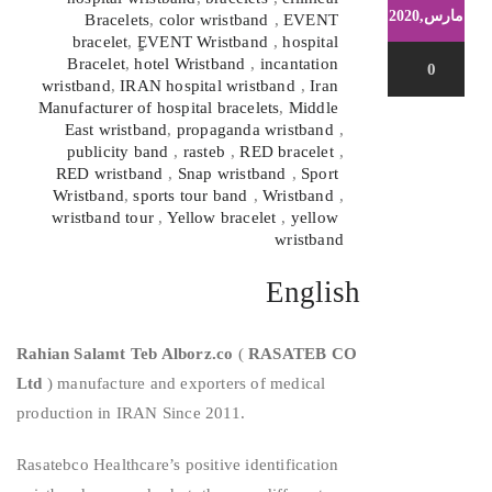
مارس,2020
Bracelets
,
color wristband
,
EVENT
bracelet
,
ٍEVENT Wristband
,
hospital
Bracelet
,
hotel Wristband
,
incantation
0
wristband
,
IRAN hospital wristband
,
Iran
Manufacturer of hospital bracelets
,
Middle
East wristband
,
propaganda wristband
,
publicity band
,
rasteb
,
RED bracelet
,
RED wristband
,
Snap wristband
,
Sport
Wristband
,
sports tour band
,
Wristband
,
wristband tour
,
Yellow bracelet
,
yellow
wristband
English
Rahian Salamt Teb Alborz.co
(
RASATEB CO
Ltd
) manufacture and exporters of medical
production in IRAN Since 2011.
Rasatebco Healthcare’s positive identification