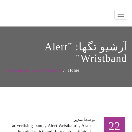
Toggle
navigation
آرشیو تگها: "
Alert
"
Wristband
Posts tagged "Alert Wristband"
/
Home
توسط
مدیر
22
advertising band
,
Alert Wristband
,
Arab
hospital wristband
,
bracelets
,
cilinical