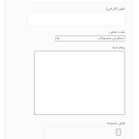
تلفن (الزامی)
علت تماس
پیام شما
فایل ضمیمه