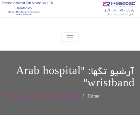
TOGGLE
NAVIGATION
آرشیو تگها: "
Arab hospital
"
wristband
Posts tagged "Arab hospital wristband"
/
Home