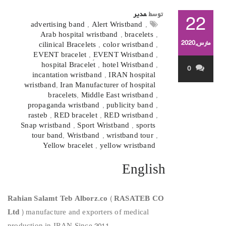
توسط
مدیر
22
advertising band
,
Alert Wristband
,
Arab hospital wristband
,
bracelets
,
مارس,2020
cilinical Bracelets
,
color wristband
,
EVENT bracelet
,
ٍEVENT Wristband
,
hospital Bracelet
,
hotel Wristband
,
0
incantation wristband
,
IRAN hospital
wristband
,
Iran Manufacturer of hospital
bracelets
,
Middle East wristband
,
propaganda wristband
,
publicity band
,
rasteb
,
RED bracelet
,
RED wristband
,
Snap wristband
,
Sport Wristband
,
sports
tour band
,
Wristband
,
wristband tour
,
Yellow bracelet
,
yellow wristband
English
Rahian Salamt Teb Alborz.co
(
RASATEB CO
Ltd
) manufacture and exporters of medical