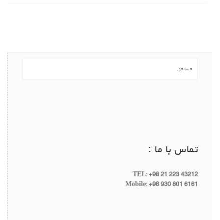
تماس با ما :
TEL: +98 21 223 43212
Mobile: +98 930 801 6161