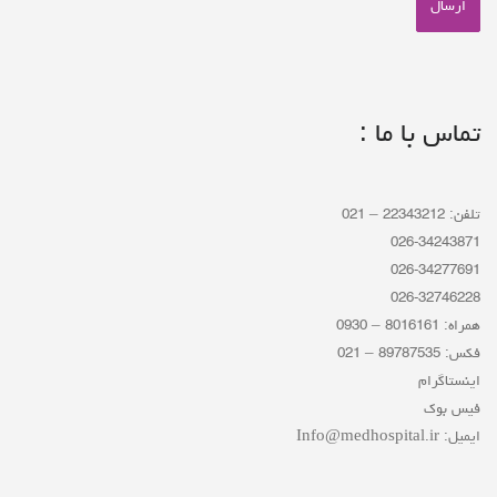
تماس با ما :
تلفن: 22343212 – 021
026-34243871
026-34277691
026-32746228
همراه: 8016161 – 0930
فکس: 89787535 – 021
اینستاگرام
فیس بوک
ایمیل: Info@medhospital.ir