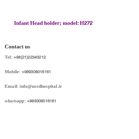
Infant Head holder; model: H272
Contact us
Tel: +98(21)22343212
Mobile: +989308016161
Email: info@medhospital.ir
whatsapp: +989308016161