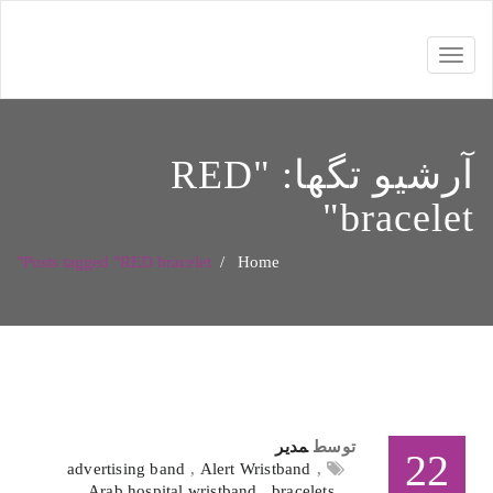
Toggle
navigation
RED
آرشیو تگها: "
"
bracelet
Posts tagged "RED bracelet"
/
Home
مدیر
توسط
22
advertising band
,
Alert Wristband
,
Arab hospital wristband
,
bracelets
,