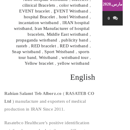
مارس,2020
cilinical Bracelets
,
color wristband
,
EVENT bracelet
,
ٍEVENT Wristband
,
hospital Bracelet
,
hotel Wristband
,
0
incantation wristband
,
IRAN hospital
wristband
,
Iran Manufacturer of hospital
bracelets
,
Middle East wristband
,
propaganda wristband
,
publicity band
,
rasteb
,
RED bracelet
,
RED wristband
,
Snap wristband
,
Sport Wristband
,
sports
tour band
,
Wristband
,
wristband tour
,
Yellow bracelet
,
yellow wristband
English
Rahian Salamt Teb Alborz.co
(
RASATEB CO
Ltd
) manufacture and exporters of medical
production in IRAN Since 2011.
Rasatebco Healthcare’s positive identification