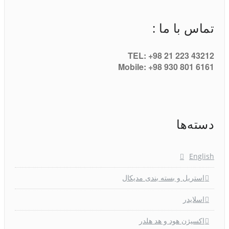
تماس با ما :
TEL: +98 21 223 43212
Mobile: +98 930 801 6161
دسته‌ها
English
استریل و بسته بندی مدیکال
اسلایدر
اکسیژن هود و هد هلدر