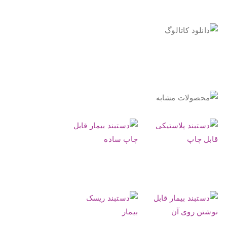
..
.
.
.