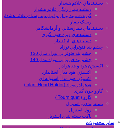
دستبندهاي علائم هشدار
دستبند بیمار رنگی علائم هشدار
گیره دستبند بیمار و لیبل بیمارستان علائم هشدار
ریسک بیمار
دستبندهاي بيمارستاني و آزمايشگاهي
دستبندهاي ويژه خون گيري
دستبندهاي بارکد دار
چشم بند فتوتراپي نوزاد
چشم بند فتوتراپي نوزاد مدل 120
چشم بند فتوتراپي نوزاد مدل 140
اکسیژن هود و هد هولدر
اکسیژن هود مدل استاندارد
اکسیژن هود مدل استوانه ای
هدهولدر نوزاد (Infant Head Holder)
گارو خون گیری
گارو ( Tourniquet )
بسته بندی و استریل
رول استریل
پاکت بسته بندی استریل
سایر محصولات