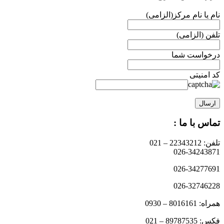
نام یا نام مرکز(الزامی)
تلفن (الزامی)
درخواست شما
کد امنیتی
تماس با ما :
تلفن: 22343212 – 021
026-34243871
026-34277691
026-32746228
همراه: 8016161 – 0930
فکس: 89787535 – 021