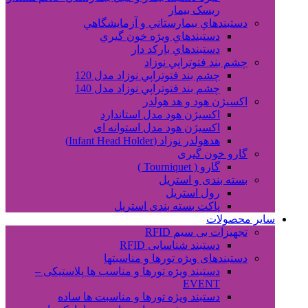
ریسک بیمار
دستبندهاي بيمارستاني و آزمايشگاهي
دستبندهاي ويژه خون گيري
دستبندهاي بارکد دار
چشم بند فتوتراپي نوزاد
چشم بند فتوتراپي نوزاد مدل 120
چشم بند فتوتراپي نوزاد مدل 140
اکسیژن هود و هد هولدر
اکسیژن هود مدل استاندارد
اکسیژن هود مدل استوانه ای
هدهولدر نوزاد (Infant Head Holder)
گارو خون گیری
گارو ( Tourniquet )
بسته بندی و استریل
رول استریل
پاکت بسته بندی استریل
سایر محصولات
تجهیزات بی سیم RFID
دستبند شناسایی RFID
دستبندهای ویژه تورها و مناسبتها
دستبند ویژه تورها و مناسب ها پلاستیکی –
EVENT
دستبند ویژه تورها و مناسبت ها ساده