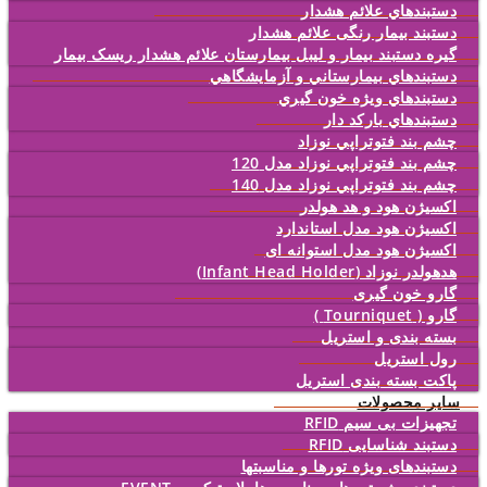
دستبندهاي علائم هشدار
دستبند بیمار رنگی علائم هشدار
گیره دستبند بیمار و لیبل بیمارستان علائم هشدار ریسک بیمار
دستبندهاي بيمارستاني و آزمايشگاهي
دستبندهاي ويژه خون گيري
دستبندهاي بارکد دار
چشم بند فتوتراپي نوزاد
چشم بند فتوتراپي نوزاد مدل 120
چشم بند فتوتراپي نوزاد مدل 140
اکسیژن هود و هد هولدر
اکسیژن هود مدل استاندارد
اکسیژن هود مدل استوانه ای
هدهولدر نوزاد (Infant Head Holder)
گارو خون گیری
گارو ( Tourniquet )
بسته بندی و استریل
رول استریل
پاکت بسته بندی استریل
سایر محصولات
تجهیزات بی سیم RFID
دستبند شناسایی RFID
دستبندهای ویژه تورها و مناسبتها