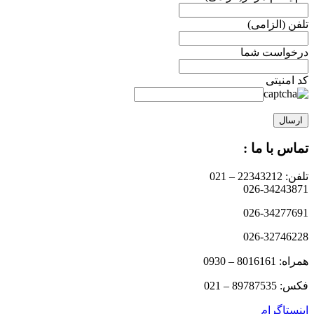
تلفن (الزامی)
درخواست شما
کد امنیتی
تماس با ما :
تلفن: 22343212 – 021
026-34243871
026-34277691
026-32746228
همراه: 8016161 – 0930
فکس: 89787535 – 021
اینستاگرام