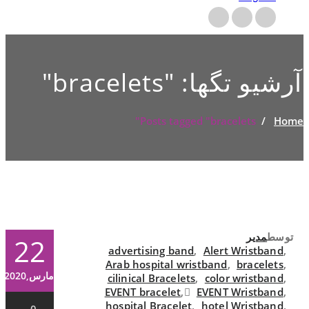
آرشیو تگها: "
bracelets
"
Posts tagged "bracelets"
/
Home
توسط
مدیر
22
advertising band
,
Alert Wristband
,
Arab hospital wristband
,
bracelets
,
مارس,2020
cilinical Bracelets
,
color wristband
,
EVENT bracelet
,
ٍEVENT Wristband
,
hospital Bracelet
,
hotel Wristband
,
0