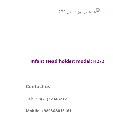
Infant Head holder; model: H272
Contact us
Tel: +98(21)22343212
Mobile: +989308016161