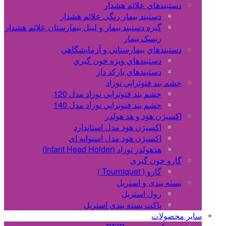
دستبندهاي علائم هشدار
دستبند بیمار رنگی علائم هشدار
گیره دستبند بیمار و لیبل بیمارستان علائم هشدار
ریسک بیمار
دستبندهاي بيمارستاني و آزمايشگاهي
دستبندهاي ويژه خون گيري
دستبندهاي بارکد دار
چشم بند فتوتراپي نوزاد
چشم بند فتوتراپي نوزاد مدل 120
چشم بند فتوتراپي نوزاد مدل 140
اکسیژن هود و هد هولدر
اکسیژن هود مدل استاندارد
اکسیژن هود مدل استوانه ای
هدهولدر نوزاد (Infant Head Holder)
گارو خون گیری
گارو ( Tourniquet )
بسته بندی و استریل
رول استریل
پاکت بسته بندی استریل
سایر محصولات