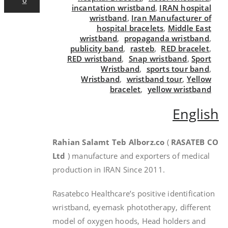
incantation wristband
,
IRAN hospital
wristband
,
Iran Manufacturer of
hospital bracelets
,
Middle East
wristband
,
propaganda wristband
,
publicity band
,
rasteb
,
RED bracelet
,
RED wristband
,
Snap wristband
,
Sport
Wristband
,
sports tour band
,
Wristband
,
wristband tour
,
Yellow
bracelet
,
yellow wristband
English
Rahian Salamt Teb Alborz.co
(
RASATEB CO
Ltd
) manufacture and exporters of medical
production in IRAN Since 2011.
Rasatebco Healthcare’s positive identification
wristband, eyemask phototherapy, different
model of oxygen hoods, Head holders and