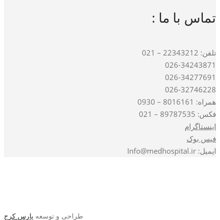
تماس با ما :
تلفن: 22343212 – 021
026-34243871
026-34277691
026-32746228
همراه: 8016161 – 0930
فکس: 89787535 – 021
اینستاگرام
فیس بوک
ایمیل: Info@medhospital.ir
طراحی و توسعه
پارس کرج