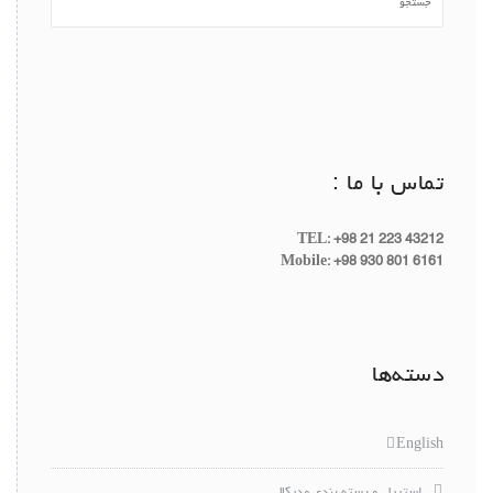
تماس با ما :
TEL: +98 21 223 43212
Mobile: +98 930 801 6161
دسته‌ها
English