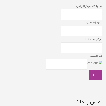
نام یا نام مرکز(الزامی)
تلفن (الزامی)
درخواست شما
کد امنیتی
تماس با ما :