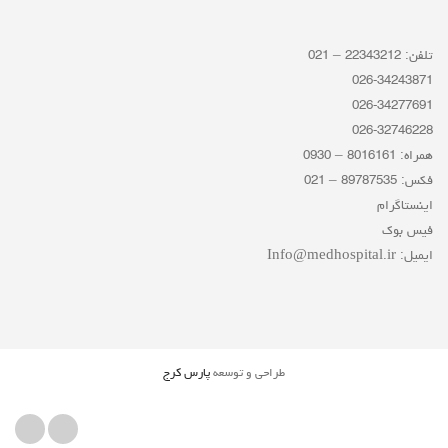
تلفن: 22343212 – 021
026-34243871
026-34277691
026-32746228
همراه: 8016161 – 0930
فکس: 89787535 – 021
اینستاگرام
فیس بوک
ایمیل: Info@medhospital.ir
طراحی و توسعه
پارس کرج