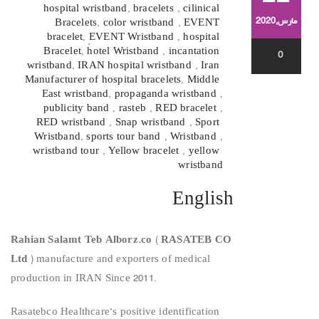
hospital wristband
,
bracelets
,
cilinical
مارس,2020
Bracelets
,
color wristband
,
EVENT
bracelet
,
ٍEVENT Wristband
,
hospital
Bracelet
,
hotel Wristband
,
incantation
0
wristband
,
IRAN hospital wristband
,
Iran
Manufacturer of hospital bracelets
,
Middle
East wristband
,
propaganda wristband
,
publicity band
,
rasteb
,
RED bracelet
,
RED wristband
,
Snap wristband
,
Sport
Wristband
,
sports tour band
,
Wristband
,
wristband tour
,
Yellow bracelet
,
yellow
wristband
English
Rahian Salamt Teb Alborz.co
(
RASATEB CO
Ltd
) manufacture and exporters of medical
production in IRAN Since 2011.
Rasatebco Healthcare’s positive identification