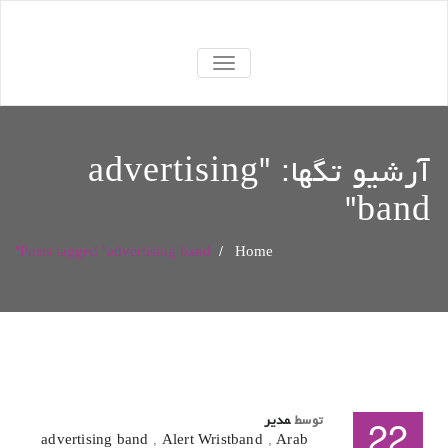
TOGGLE
NAVIGATION
آرشیو تگها: "
advertising
"
band
Posts tagged "advertising band"
/
Home
توسط
مدیر
22
advertising band
,
Alert Wristband
,
Arab