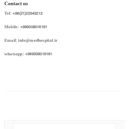
Contact us
Tel: +98(21)22343212
Mobile: +989308016161
Email: info@medhospital.ir
whatsapp: +989308016161