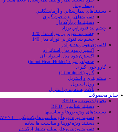
ریسک بیمار
دستبندهاي بيمارستاني و آزمايشگاهي
دستبندهاي ويژه خون گيري
دستبندهاي بارکد دار
چشم بند فتوتراپي نوزاد
چشم بند فتوتراپي نوزاد مدل 120
چشم بند فتوتراپي نوزاد مدل 140
اکسیژن هود و هد هولدر
اکسیژن هود مدل استاندارد
اکسیژن هود مدل استوانه ای
هدهولدر نوزاد (Infant Head Holder)
گارو خون گیری
گارو ( Tourniquet )
بسته بندی و استریل
رول استریل
پاکت بسته بندی استریل
سایر محصولات
تجهیزات بی سیم RFID
دستبند شناسایی RFID
دستبندهای ویژه تورها و مناسبتها
دستبند ویژه تورها و مناسب ها پلاستیکی – EVENT
دستبند ویژه تورها و مناسبت ها ساده
دستبند ویژه تورها و مناسبت ها بارکد دار