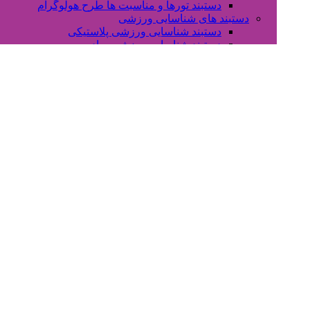
دستبند تورها و مناسبت ها طرح هولوگرام
دستبند های شناسایی ورزشی
دستبند شناسایی ورزشی پلاستیکی
دستبند شناسایی ورزشی ساده
دستبند شناسایی ورزشی ضد آب
دستبندهای شناسایی کودک
دستبند شناسایی مهد کودک و دبستانی
کاتالوگ ها / فرم ها
کاتالوگ های محصولات بیمارستانی
کاتالوگ های سایر محصولات
مقالات علمی
چرا از دستبند پلاستیکی استفاده می کنم؟
تماس با ما
English
شیو تگها: "
EVENT bracelet
"
/
Home
Posts tagged "EVENT bracelet"