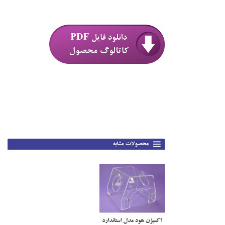
.
.
.
.
.
.