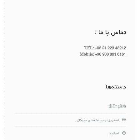
تماس با ما :
TEL: +98 21 223 43212
Mobile: +98 930 801 6161
دسته‌ها
English
استریل و بسته بندی مدیکال
اسلایدر