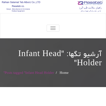
TOGGLE
NAVIGATION
آرشیو تگها: "
Infant Head
"
Holder
Posts tagged "Infant Head Holder"
/
Home