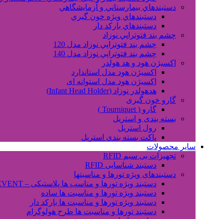
دستبندهاي بيمارستاني و آزمايشگاهي
دستبندهاي ويژه خون گيري
دستبندهاي بارکد دار
چشم بند فتوتراپي نوزاد
چشم بند فتوتراپي نوزاد مدل 120
چشم بند فتوتراپي نوزاد مدل 140
اکسیژن هود و هد هولدر
اکسیژن هود مدل استاندارد
اکسیژن هود مدل استوانه ای
هدهولدر نوزاد (Infant Head Holder)
گارو خون گیری
گارو ( Tourniquet )
بسته بندی و استریل
رول استریل
پاکت بسته بندی استریل
سایر محصولات
تجهیزات بی سیم RFID
دستبند شناسایی RFID
دستبندهای ویژه تورها و مناسبتها
دستبند ویژه تورها و مناسب ها پلاستیکی – EVENT
دستبند ویژه تورها و مناسبت ها ساده
دستبند ویژه تورها و مناسبت ها بارکد دار
دستبند تورها و مناسبت ها طرح هولوگرام