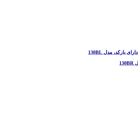
دارای بارکد، مدل
130BL
دل
130BR