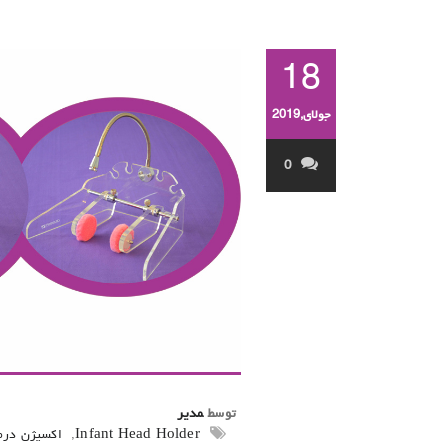
18
جولای,2019
0
توسط
مدیر
Infant Head Holder
,
اکسیژن درما