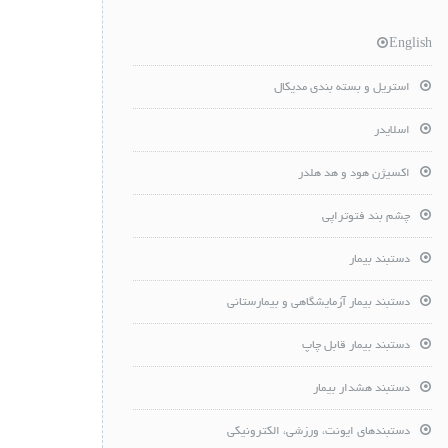
English
استریل و بسته بندی مدیکال
اسلایدر
اکسیژن هود و هد هلدر
چشم بند فتوتراپی
دستبند بیمار
دستبند بیمار آزمایشگاهی و بیمارستانی
دستبند بیمار قابل چاپ
دستبند هشدار بیمار
دستبندهای ایونت، ورزشی، الکترونیکی