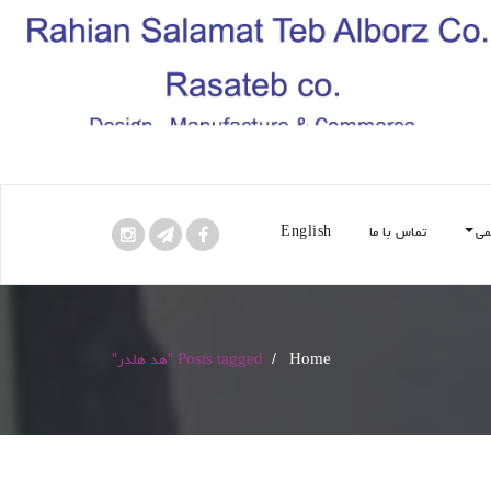
می
تماس با ما
English
Home
/
Posts tagged "هد هلدر"