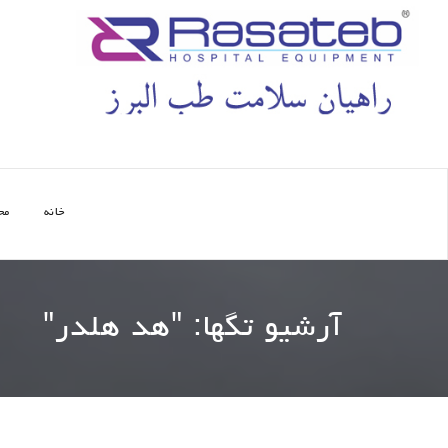
خانه
مح
آرشیو تگها: "
هد هلدر
"