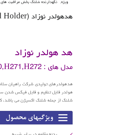
ویژه
,
نگهدارنده شلنگ بخش مراقبت های و
هدهولدر نوزاد (Infant Head Holder)
.
هد هولدر نوزاد
مدل های : H270,H271,H272
شلنگ از جمله شلنگ اکسیژن می باشد، که
بدنه مقاوم در برابر ضربه