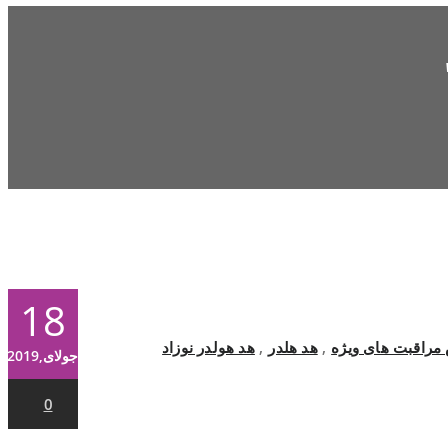
18
مراقبت های ویژه
,
هد هلدر
,
هد هولدر نوزاد
جولای,2019
0