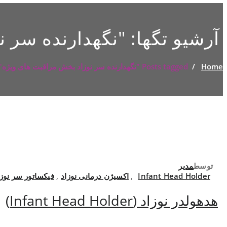
آرشیو تگها: "
نگهدارنده سر ن
Home
/
Posts tagged "نگهدارنده سر نوزاد بخش مراقبت های ویژه"
توسط
مدیر
Infant Head Holder
,
اکسیژن درمانی نوزاد
,
فیکساتور سر نوزا
هدهولدر نوزاد (Infant Head Holder)