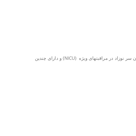
هدهولدرهای تولیدی شرکت راهیان سلامت طب البرز با برند RASATEB ، دارای بدنه بسیار محکم، دارای هولدر قابل تنظیم و قابل فیکس شدن سر نوزاد در مراقبتهای ویژه (NICU) و دارای چندین