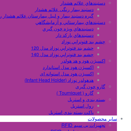
دستبندهاي علائم هشدار
دستبند بیمار رنگی علائم هشدار
گیره دستبند بیمار و لیبل بیمارستان علائم هشدار 
دستبندهاي بيمارستاني و آزمايشگاهي
دستبندهاي ويژه خون گيري
دستبندهاي بارکد دار
چشم بند فتوتراپي نوزاد
چشم بند فتوتراپي نوزاد مدل 120
چشم بند فتوتراپي نوزاد مدل 140
اکسیژن هود و هد هولدر
اکسیژن هود مدل استاندارد
اکسیژن هود مدل استوانه ای
هدهولدر نوزاد (Infant Head Holder)
گارو خون گیری
گارو ( Tourniquet )
بسته بندی و استریل
رول استریل
پاکت بسته بندی استریل
سایر محصولات
تجهیزات بی سیم RFID