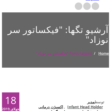
آرشیو تگها: "
فیکساتور سر
نوزاد
"
Home
/
Posts tagged "فیکساتور سر نوزاد"
18
توسط
مدیر
Infant Head Holder
,
اکسیژن درمانی
جولای,2019