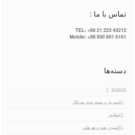
تماس با ما :
TEL: +98 21 223 43212
Mobile: +98 930 801 6161
دسته‌ها
English
استریل و بسته بندی مدیکال
اسلایدر
اکسیژن هود و هد هلدر