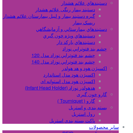
دستبندهاي علائم هشدار
دستبند بیمار رنگی علائم هشدار
گیره دستبند بیمار و لیبل بیمارستان علائم هشدار
ریسک بیمار
دستبندهاي بيمارستاني و آزمايشگاهي
دستبندهاي ويژه خون گيري
دستبندهاي بارکد دار
چشم بند فتوتراپي نوزاد
چشم بند فتوتراپي نوزاد مدل 120
چشم بند فتوتراپي نوزاد مدل 140
اکسیژن هود و هد هولدر
اکسیژن هود مدل استاندارد
اکسیژن هود مدل استوانه ای
هدهولدر نوزاد (Infant Head Holder)
گارو خون گیری
گارو ( Tourniquet )
بسته بندی و استریل
رول استریل
پاکت بسته بندی استریل
سایر محصولات