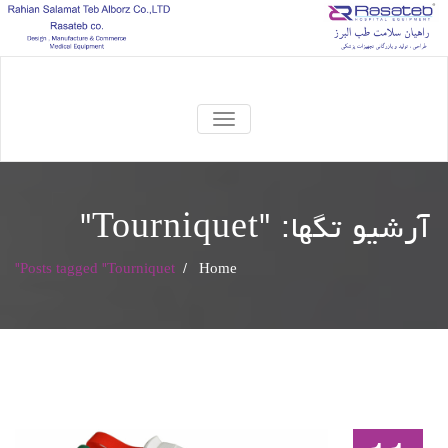
TOGGLE
NAVIGATION
آرشیو تگها: "
Tourniquet
"
Posts tagged "Tourniquet"
/
Home