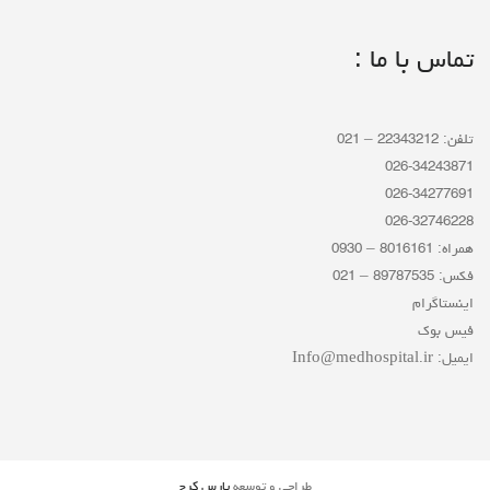
تماس با ما :
تلفن: 22343212 – 021
026-34243871
026-34277691
026-32746228
همراه: 8016161 – 0930
فکس: 89787535 – 021
اینستاگرام
فیس بوک
ایمیل: Info@medhospital.ir
طراحی و توسعه
پارس کرج