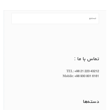
تماس با ما :
TEL: +98 21 223 43212
Mobile: +98 930 801 6161
دسته‌ها