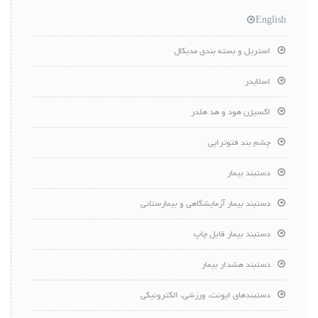
English
استریل و بسته بندی مدیکال
اسلایدر
اکسیژن هود و هد هلدر
چشم بند فتوتراپی
دستبند بیمار
دستبند بیمار آزمایشگاهی و بیمارستانی
دستبند بیمار قابل چاپ
دستبند هشدار بیمار
دستبندهای ایونت، ورزشی، الکترونیکی