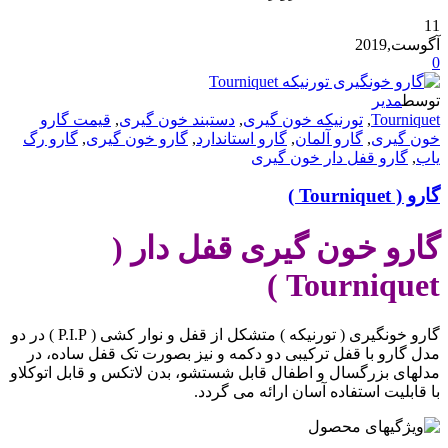
11
آگوست,2019
0
توسط
مدیر
Tourniquet
,
تورنیکه خون گیری
,
دستبند خون گیری
,
قیمت گارو
خون گیری
,
گارو آلمان
,
گارو استاندارد
,
گارو خون گیری
,
گارو رگ
یاب
,
گارو قفل دار خون گیری
گارو ( Tourniquet )
گارو خون گیری قفل دار (
)
Tourniquet
گارو خونگیری ( تورنیکه ) متشکل از قفل و نوار کشی ( P.I.P ) در دو
مدل گارو با قفل ترکیبی دو دکمه و نیز بصورت تک قفل ساده، در
مدلهای بزرگسال و اطفال قابل شستشو، بدن لاتکس و قابل اتوکلاو
با قابلیت استفاده آسان ارائه می گردد.