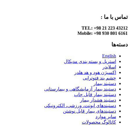
تماس با ما :
TEL: +98 21 223 43212
Mobile: +98 930 801 6161
دسته‌ها
English
استریل و بسته بندی مدیکال
اسلایدر
اکسیژن هود و هد هلدر
چشم بند فتوتراپی
دستبند بیمار
دستبند بیمار آزمایشگاهی و بیمارستانی
دستبند بیمار قابل چاپ
دستبند هشدار بیمار
دستبندهای ایونت، ورزشی، الکترونیکی
دستبندهای بیمار قابل نوشتن
سایر موارد
کاتالوگ محصولات