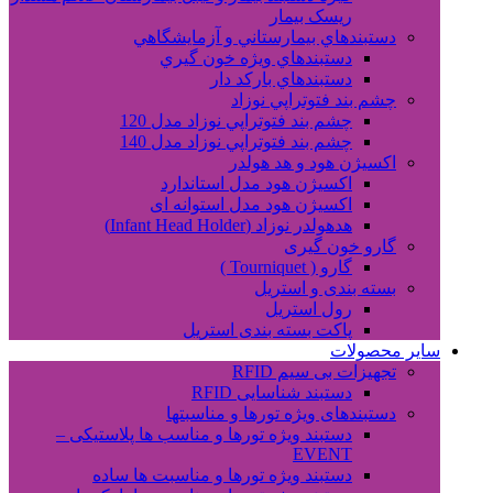
ریسک بیمار
دستبندهاي بيمارستاني و آزمايشگاهي
دستبندهاي ويژه خون گيري
دستبندهاي بارکد دار
چشم بند فتوتراپي نوزاد
چشم بند فتوتراپي نوزاد مدل 120
چشم بند فتوتراپي نوزاد مدل 140
اکسیژن هود و هد هولدر
اکسیژن هود مدل استاندارد
اکسیژن هود مدل استوانه ای
هدهولدر نوزاد (Infant Head Holder)
گارو خون گیری
گارو ( Tourniquet )
بسته بندی و استریل
رول استریل
پاکت بسته بندی استریل
سایر محصولات
تجهیزات بی سیم RFID
دستبند شناسایی RFID
دستبندهای ویژه تورها و مناسبتها
دستبند ویژه تورها و مناسب ها پلاستیکی –
EVENT
دستبند ویژه تورها و مناسبت ها ساده