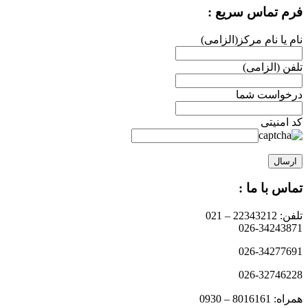
فرم تماس سریع :
نام یا نام مرکز(الزامی)
تلفن (الزامی)
درخواست شما
کد امنیتی
تماس با ما :
تلفن: 22343212 – 021
026-34243871
026-34277691
026-32746228
همراه: 8016161 – 0930