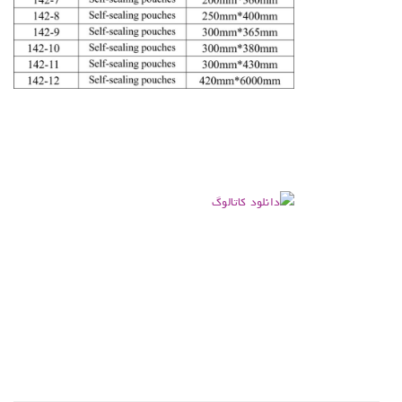
.
.
.
.