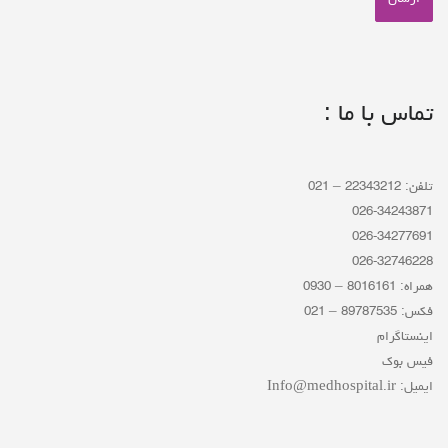
تماس با ما :
تلفن: 22343212 – 021
026-34243871
026-34277691
026-32746228
همراه: 8016161 – 0930
فکس: 89787535 – 021
اینستاگرام
فیس بوک
ایمیل: Info@medhospital.ir