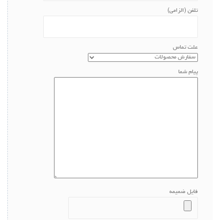
تلفن (الزامی)
علت تماس
پیام شما
فایل ضمیمه