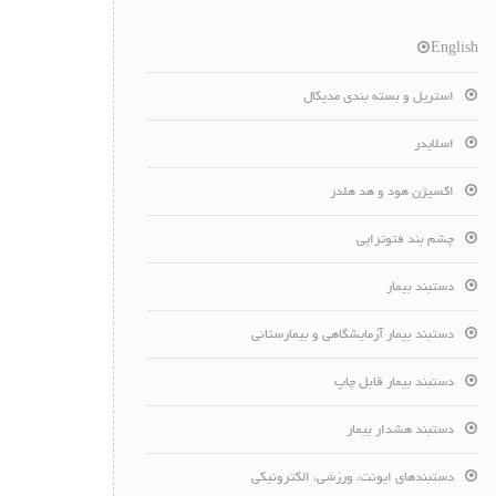
English
استریل و بسته بندی مدیکال
اسلایدر
اکسیژن هود و هد هلدر
چشم بند فتوتراپی
دستبند بیمار
دستبند بیمار آزمایشگاهی و بیمارستانی
دستبند بیمار قابل چاپ
دستبند هشدار بیمار
دستبندهای ایونت، ورزشی، الکترونیکی