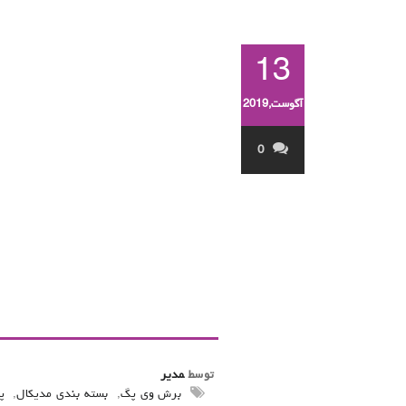
13
آگوست,2019
0
توسط
مدیر
برش وی پگ
,
بسته بندی مدیکال
,
پ