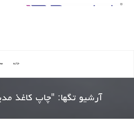
خانه
مح
آرشیو تگها: "
چاپ کاغذ مدی