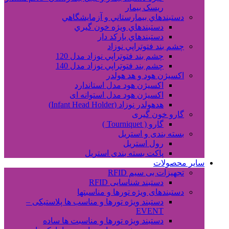
ریسک بیمار
دستبندهاي بيمارستاني و آزمايشگاهي
دستبندهاي ويژه خون گيري
دستبندهاي بارکد دار
چشم بند فتوتراپي نوزاد
چشم بند فتوتراپي نوزاد مدل 120
چشم بند فتوتراپي نوزاد مدل 140
اکسیژن هود و هد هولدر
اکسیژن هود مدل استاندارد
اکسیژن هود مدل استوانه ای
هدهولدر نوزاد (Infant Head Holder)
گارو خون گیری
گارو ( Tourniquet )
بسته بندی و استریل
رول استریل
پاکت بسته بندی استریل
سایر محصولات
تجهیزات بی سیم RFID
دستبند شناسایی RFID
دستبندهای ویژه تورها و مناسبتها
دستبند ویژه تورها و مناسب ها پلاستیکی –
EVENT
دستبند ویژه تورها و مناسبت ها ساده