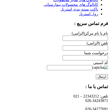
کاتالوگ های محصولات بیمارستانی
پاکت بسته بندی استریل
رول استریل
فرم تماس سریع :
نام یا نام مرکز(الزامی)
تلفن (الزامی)
درخواست شما
کد امنیتی
تماس با ما :
تلفن: 22343212 – 021
026-34243871
026-34277691