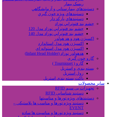
ریسک بیمار
دستبندهاي بيمارستاني و آزمايشگاهي
دستبندهاي ويژه خون گيري
دستبندهاي بارکد دار
چشم بند فتوتراپي نوزاد
چشم بند فتوتراپي نوزاد مدل 120
چشم بند فتوتراپي نوزاد مدل 140
اکسیژن هود و هد هولدر
اکسیژن هود مدل استاندارد
اکسیژن هود مدل استوانه ای
هدهولدر نوزاد (Infant Head Holder)
گارو خون گیری
گارو ( Tourniquet )
بسته بندی و استریل
رول استریل
پاکت بسته بندی استریل
سایر محصولات
تجهیزات بی سیم RFID
دستبند شناسایی RFID
دستبندهای ویژه تورها و مناسبتها
دستبند ویژه تورها و مناسب ها پلاستیکی –
EVENT
دستبند ویژه تورها و مناسبت ها ساده