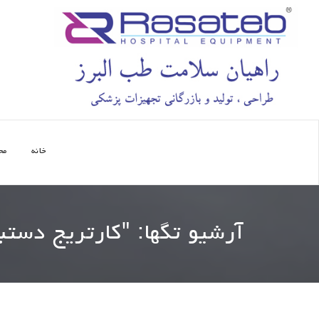
خانه
مح
آرشیو تگها: "
کارتریج دستبن