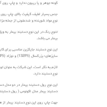
گونه جوهر و یا ریبون ندارد و چاپ روی 
جنس بسیار لطیف، کیفیت بالای چاپ روی 
نوع مواد شوینده و ضدعفونی از جمله مزای
تنوع رنگ در این نوع دستبند بیمار به وی
بیمار می باشد.
سایزهای؛ بزرگسال (132PS) و نوزاد (131PS) و نیز در رنگ های متفاوت ارائه می شود.
لازم به ذکر است، این شرکت به عنوان تول
نوع دستبند دارد.
دستبند بیمار مدل اکونومی ( رول دستبند بیمار 200 عددی با قیمت کمتر ) ارا
جهت چاپ روی این نوع دستبند بیمار از هر 