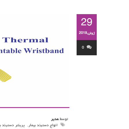
29
ژوئن,2019
0
توسط
مدیر
انواع دستبند بیمار
,
پرینتر دستبند بی