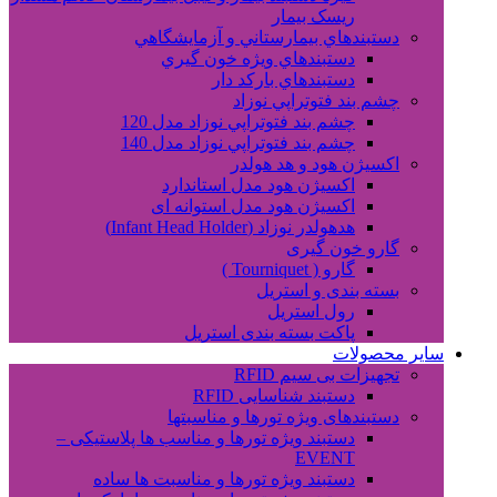
ریسک بیمار
دستبندهاي بيمارستاني و آزمايشگاهي
دستبندهاي ويژه خون گيري
دستبندهاي بارکد دار
چشم بند فتوتراپي نوزاد
چشم بند فتوتراپي نوزاد مدل 120
چشم بند فتوتراپي نوزاد مدل 140
اکسیژن هود و هد هولدر
اکسیژن هود مدل استاندارد
اکسیژن هود مدل استوانه ای
هدهولدر نوزاد (Infant Head Holder)
گارو خون گیری
گارو ( Tourniquet )
بسته بندی و استریل
رول استریل
پاکت بسته بندی استریل
سایر محصولات
تجهیزات بی سیم RFID
دستبند شناسایی RFID
دستبندهای ویژه تورها و مناسبتها
دستبند ویژه تورها و مناسب ها پلاستیکی –
EVENT
دستبند ویژه تورها و مناسبت ها ساده