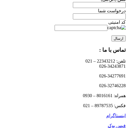
درخواست شما
کد امنیتی
تماس با ما :
تلفن: 22343212 – 021
026-34243871
026-34277691
026-32746228
همراه: 8016161 – 0930
فکس: 89787535 – 021
اینستاگرام
فیس بوک