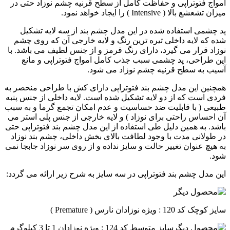
امواج فتوتراپی و حفاظت کامل از سطح قرنیه چشم نوزاد حتی در
میزان تشعشع بالا ( Intensive ) را ایجاد خواهد نمود.
پد چشمی استفاده شده در این مدل چشم بند از سه لایه تشکیل
شده که لایه داخلی تیره ترین رنگ و لایه خارجی آن که روی چشم
نوزاد قرار می گیرد، دارای رنگ قرمز و از جنس لطیف می باشد. با
این طراحی، پد چشمی سبب جذب کامل امواج فتوتراپی و مانع
آسیب به سطح قرنیه چشم نوزاد می شود.
همچنین این مدل چشم بند فتوتراپی دارای کش با طراحی منحصر به
فردی است که از دو لایه تشکیل شده است. لایه داخلی از جنس پنبه
طبیعی ( با قابلیت ضد حساسیت و عدم امکان تجمع گرما و به سبب
آن احساس راحتی برای نوزاد ) و لایه خارجی از جنس پلی استر می
باشد. به همین دلیل طی استفاده از این مدل چشم بند فتوتراپی حتی
در طولانی مدت با وجود لطافت بالای بخش داخلی، چشم بند نوزاد
به هیچ عنوان تغییر حالت و سایز نداده و از روی سر نوزاد جابجا نمی
شود.
این مدل چشم بند فتوتراپی در سه سایز به شرح زیر ارائه می گردد:
سایز کوچک کد 120 : ویژه نوزادان نارس ( Premature )
سایز متوسط کد 124 : ویژه نوزادان 1 تا 3 کیلوگرم