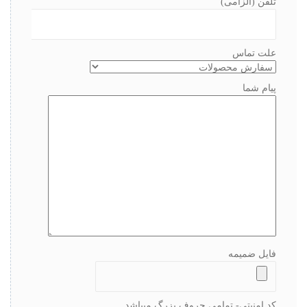
تلفن (الزامی)
علت تماس
پیام شما
فایل ضمیمه
کد امنیتی- تمامی حروف بزرگ میباشد