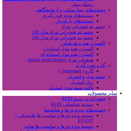
ریسک بیمار
دستبندهاي بيمارستاني و آزمايشگاهي
دستبندهاي ويژه خون گيري
دستبندهاي بارکد دار
چشم بند فتوتراپي نوزاد
چشم بند فتوتراپي نوزاد مدل 120
چشم بند فتوتراپي نوزاد مدل 140
اکسیژن هود و هد هولدر
اکسیژن هود مدل استاندارد
اکسیژن هود مدل استوانه ای
هدهولدر نوزاد (Infant Head Holder)
گارو خون گیری
گارو ( Tourniquet )
بسته بندی و استریل
رول استریل
پاکت بسته بندی استریل
سایر محصولات
تجهیزات بی سیم RFID
دستبند شناسایی RFID
دستبندهای ویژه تورها و مناسبتها
دستبند ویژه تورها و مناسب ها پلاستیکی –
EVENT
دستبند ویژه تورها و مناسبت ها ساده