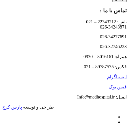
تماس با ما :
تلفن: 22343212 – 021
026-34243871
026-34277691
026-32746228
همراه: 8016161 – 0930
فکس: 89787535 – 021
اینستاگرام
فیس بوک
ایمیل: Info@medhospital.ir
طراحی و توسعه
پارس کرج