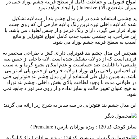
امواج فتوتراپی و حفاظت کامل از سطح قرنیه چشم نوزاد حتی در
میزان تشعشع بالا ( Intensive ) را ایجاد خواهد نمود.
پد چشمی استفاده شده در این مدل چشم بند از سه لایه تشکیل
شده که لایه داخلی تیره ترین رنگ و لایه خارجی آن که روی چشم
نوزاد قرار می گیرد، دارای رنگ قرمز و از جنس لطیف می باشد. با
این طراحی، پد چشمی سبب جذب کامل امواج فتوتراپی و مانع
آسیب به سطح قرنیه چشم نوزاد می شود.
همچنین این مدل چشم بند فتوتراپی دارای کش با طراحی منحصر به
فردی است که از دو لایه تشکیل شده است. لایه داخلی از جنس پنبه
طبیعی ( با قابلیت ضد حساسیت و عدم امکان تجمع گرما و به سبب
آن احساس راحتی برای نوزاد ) و لایه خارجی از جنس پلی استر می
باشد. به همین دلیل طی استفاده از این مدل چشم بند فتوتراپی حتی
در طولانی مدت با وجود لطافت بالای بخش داخلی، چشم بند نوزاد
به هیچ عنوان تغییر حالت و سایز نداده و از روی سر نوزاد جابجا نمی
شود.
این مدل چشم بند فتوتراپی در سه سایز به شرح زیر ارائه می گردد:
سایز کوچک کد 120 : ویژه نوزادان نارس ( Premature )
سایز متوسط کد 124 : ویژه نوزادان 1 تا 3 کیلوگرم