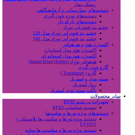
ریسک بیمار
دستبندهاي بيمارستاني و آزمايشگاهي
دستبندهاي ويژه خون گيري
دستبندهاي بارکد دار
چشم بند فتوتراپي نوزاد
چشم بند فتوتراپي نوزاد مدل 120
چشم بند فتوتراپي نوزاد مدل 140
اکسیژن هود و هد هولدر
اکسیژن هود مدل استاندارد
اکسیژن هود مدل استوانه ای
هدهولدر نوزاد (Infant Head Holder)
گارو خون گیری
گارو ( Tourniquet )
بسته بندی و استریل
رول استریل
پاکت بسته بندی استریل
سایر محصولات
تجهیزات بی سیم RFID
دستبند شناسایی RFID
دستبندهای ویژه تورها و مناسبتها
دستبند ویژه تورها و مناسب ها پلاستیکی –
EVENT
دستبند ویژه تورها و مناسبت ها ساده