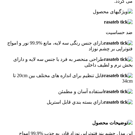
می گردد.
ضد حساسيت
دارای جنس رنگی سه لایه، مانع %99.9 نور و امواج
فتوتراپی بر چشم نوزاد
طراحی منحصر به فرد با جنس سه لایه و دارای
بخش نرم و لطیف داخلی
قابل تنظیم برای اندازه های مختلف بین 20cm تا
34cm
استفاده آسان و مطمئن
داراي بسته بندي قابل استريل
این مدل چشم بند فتوتراپی نوزاد قادر به جذب %99.9 امواج