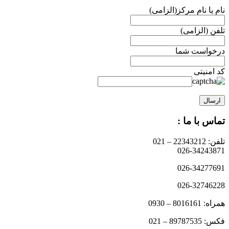
نام یا نام مرکز(الزامی)
تلفن (الزامی)
درخواست شما
کد امنیتی
تماس با ما :
تلفن: 22343212 – 021
026-34243871
026-34277691
026-32746228
همراه: 8016161 – 0930
فکس: 89787535 – 021