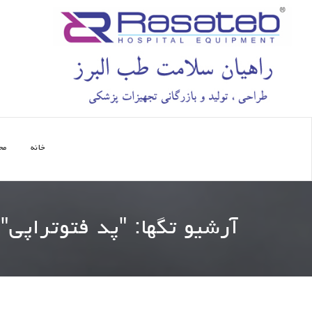
خانه
مح
آرشیو تگها: "
پد فتوتراپی
"