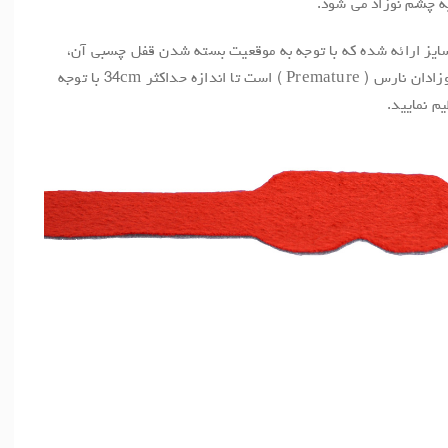
یه چشم نوزاد می شود.
یز ارائه شده که با توجه به موقعیت بسته شدن قفل چسبی آن،
شما می توانید سایزهای 20cm که ویژه نوزادان نارس ( Premature ) است تا اندازه حداکثر 34cm با توجه
م نمایید.