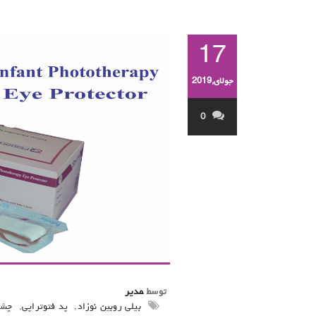
17
جولای,2019
0
توسط
مدیر
بیلی روبین نوزاد
,
پد فتوتراپی
,
چشم