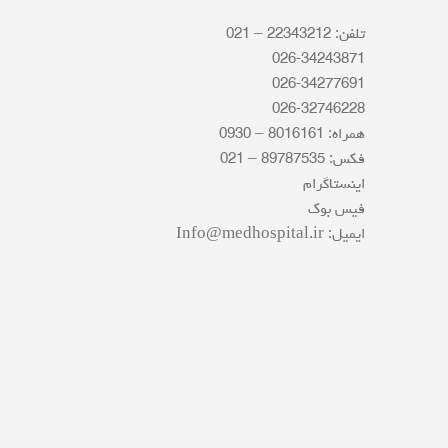
تلفن: 22343212 – 021
026-34243871
026-34277691
026-32746228
همراه: 8016161 – 0930
فکس: 89787535 – 021
اینستاگرام
فیس بوک
ایمیل: Info@medhospital.ir