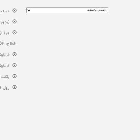
دستبند
(بدون 
چرا از
English
کاتالو
کاتالو
پاکت 
رول ا