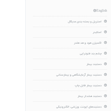
English
استریل و بسته بندی مدیکال
اسلایدر
اکسیژن هود و هد هلدر
چشم بند فتوتراپی
دستبند بیمار
دستبند بیمار آزمایشگاهی و بیمارستانی
دستبند بیمار قابل چاپ
دستبند هشدار بیمار
دستبندهای ایونت، ورزشی، الکترونیکی