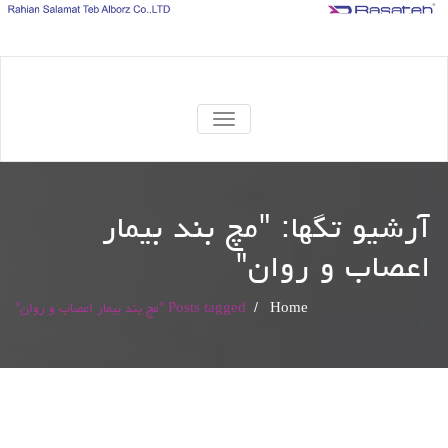
TOGGLE
NAVIGATION
آرشیو تگها: "
مچ بند بیمار
اعصاب و روان
"
Home
/
Posts tagged "مچ بند بیمار اعصاب و روان"