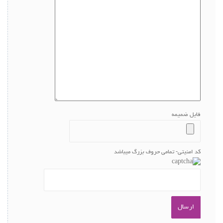
فایل ضمیمه
کد امنیتی- تمامی حروف بزرگ میباشد