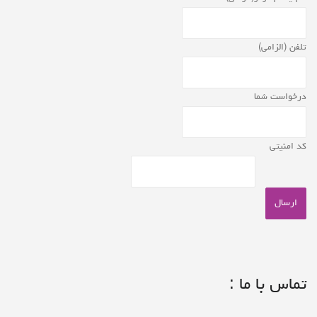
تلفن (الزامی)
درخواست شما
کد امنیتی
تماس با ما :