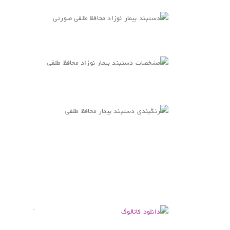
.
.
.
.
.