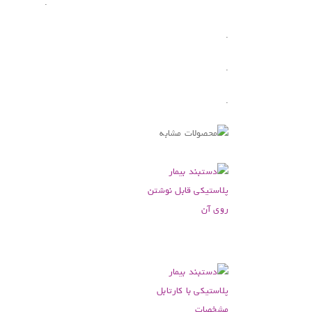
.
.
.
.