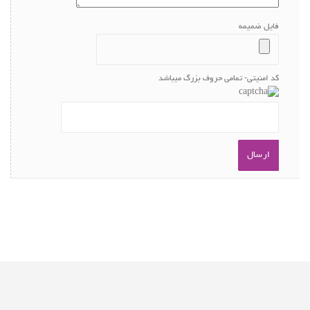
فایل ضمیمه
کد امنیتی- تمامی حروف بزرگ میباشد