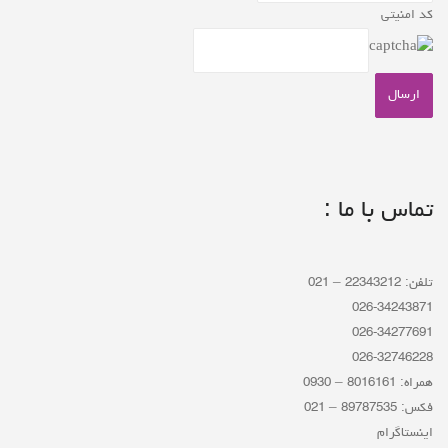
کد امنیتی
تماس با ما :
تلفن: 22343212 – 021
026-34243871
026-34277691
026-32746228
همراه: 8016161 – 0930
فکس: 89787535 – 021
اینستاگرام