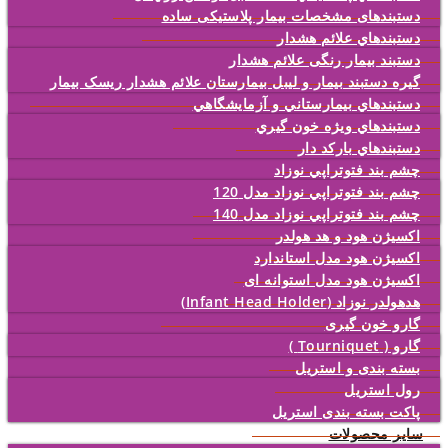
دستبندهای مشخصات بیمار پلاستیکی ساده
دستبندهاي علائم هشدار
دستبند بیمار رنگی علائم هشدار
گیره دستبند بیمار و لیبل بیمارستان علائم هشدار ریسک بیمار
دستبندهاي بيمارستاني و آزمايشگاهي
دستبندهاي ويژه خون گيري
دستبندهاي بارکد دار
چشم بند فتوتراپي نوزاد
چشم بند فتوتراپي نوزاد مدل 120
چشم بند فتوتراپي نوزاد مدل 140
اکسیژن هود و هد هولدر
اکسیژن هود مدل استاندارد
اکسیژن هود مدل استوانه ای
هدهولدر نوزاد (Infant Head Holder)
گارو خون گیری
گارو ( Tourniquet )
بسته بندی و استریل
رول استریل
پاکت بسته بندی استریل
سایر محصولات