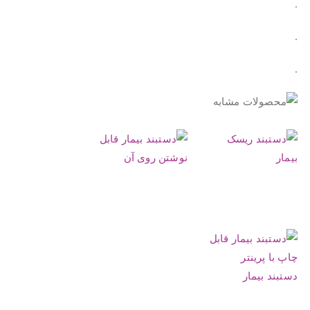
.
.
.
.
.