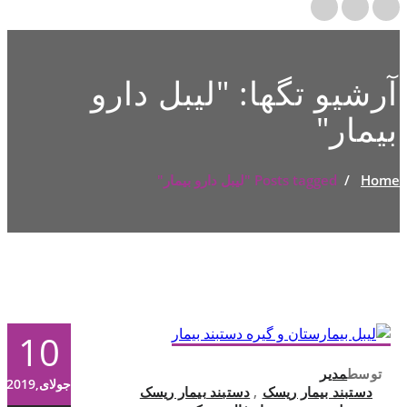
آرشیو تگها: "
لیبل دارو
بیمار
"
Home
/
Posts tagged "لیبل دارو بیمار"
10
توسط
مدیر
جولای,2019
دستبند بیمار ریسک
,
دستبند بیمار ریسک