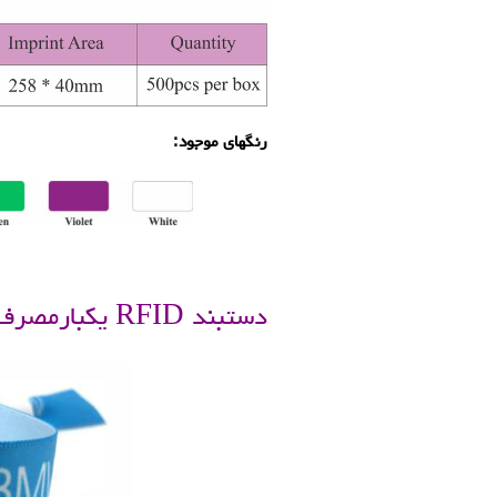
رنگهای موجود:
.
دستبند RFID یکبارمصرف جنس PVC