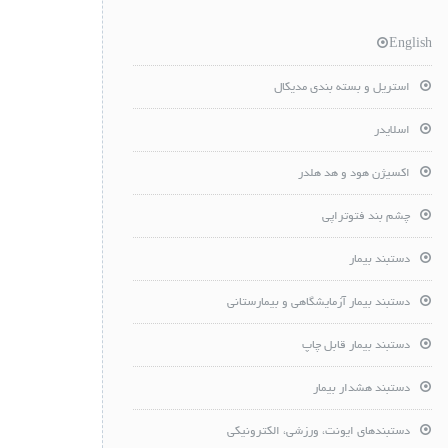
English
استریل و بسته بندی مدیکال
اسلایدر
اکسیژن هود و هد هلدر
چشم بند فتوتراپی
دستبند بیمار
دستبند بیمار آزمایشگاهی و بیمارستانی
دستبند بیمار قابل چاپ
دستبند هشدار بیمار
دستبندهای ایونت، ورزشی، الکترونیکی