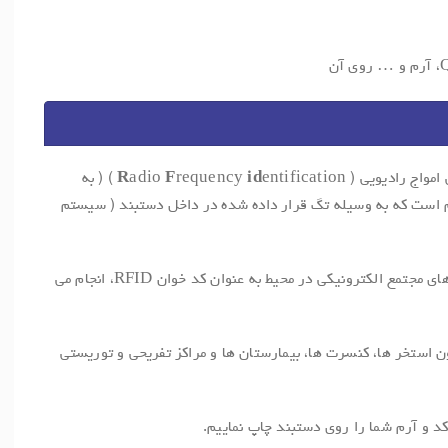
امواج رادیویی (
id
requency
F
adio
R
entification ) ( به
م است که به وسیله تگ قرار داده شده در داخل دستبند ( سیستم
این شناسایی این نوع دستبند توسط مدارهای مجتمع الکترونیکی در محیط به عنوان کد خوان RFID، انجام می
ن استخر ها، کنسرت ها، بیمارستان ها و مراکز تفریحی و توریستی
د و آرم شما را روی دستبند چاپ نماییم.