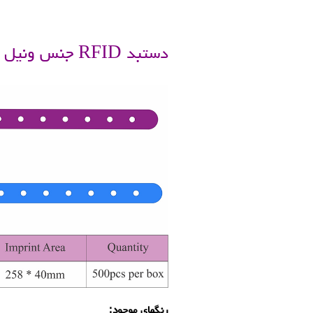
.
دستبد RFID جنس ونیل ( vinyl )
رنگهای موجود: