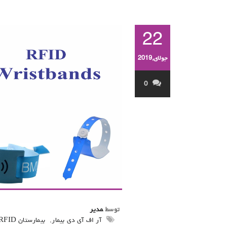
22
جولای,2019
0
توسط
مدیر
آر اف آی دی بیمار
,
بیمارستان RFID