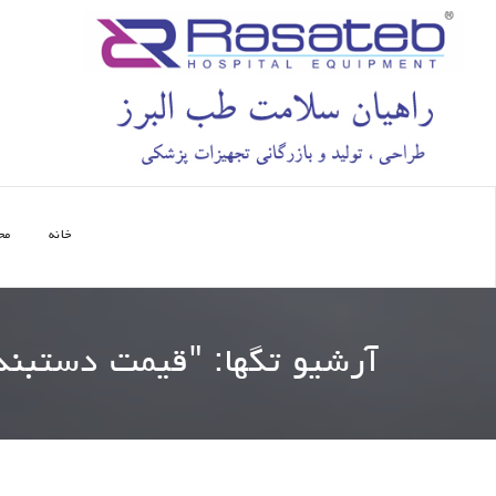
خانه
مح
آرشیو تگها: "
قیمت دستبند FID