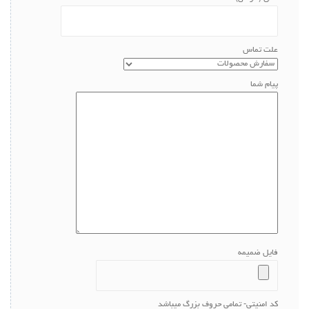
علت تماس
پیام شما
فایل ضمیمه
کد امنیتی- تمامی حروف بزرگ میباشد