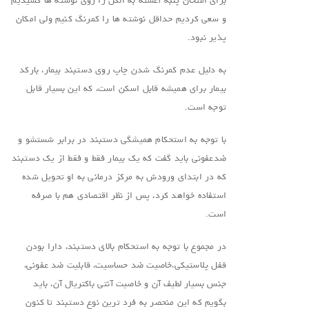
برای امتحان پنبه آغشته به الکل را روی نوشته ها کشیدیم
و سعی کردیم حداقل نوشته ها را کمرنگ کنیم ولی امکان
پذیر نبود.
به دلیل عدم کمرنگ شدن چاپ روی دستبند بیمار، بارکد
بیمار برای همیشه قابل اسکن است، که این بسیار قابل
توجه است.
با توجه به استحکام همیشگی دستبند در برابر شستشو و
ضدعفونی باید گفت که یک بیمار فقط و فقط از یک دستبند
که در ابتدای ورودش به مرکز درمانی به او تحویل شده
استفاده خواهد کرد، پس از نظر اقتصادی هم با صرفه
است.
در مجموع با توجه به استحکام بالای دستبند، دارا بودن
قفل پلاستیکی،خاصیت ضد حساسیت، قابلیت ضد عفونی،
جنس بسیار لطیف آن و خاصیت آنتی باکتریال آن، باید
بگویم که این منحصر به فرد ترین نوع دستبند تا کنون