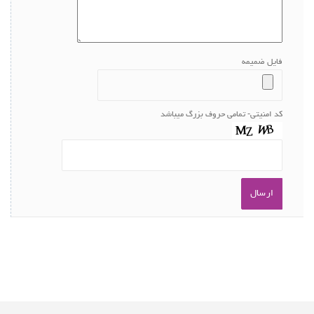
فایل ضمیمه
کد امنیتی- تمامی حروف بزرگ میباشد