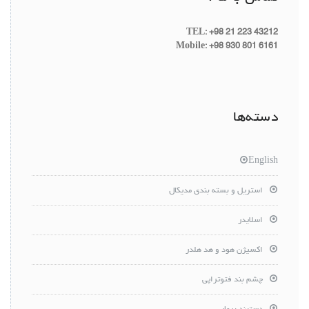
TEL: +98 21 223 43212
Mobile: +98 930 801 6161
دسته‌ها
English
استریل و بسته بندی مدیکال
اسلایدر
اکسیژن هود و هد هلدر
چشم بند فتوتراپی