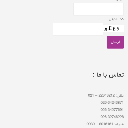
کد امنیتی
تماس با ما :
تلفن: 22343212 – 021
026-34243871
026-34277691
026-32746228
همراه: 8016161 – 0930