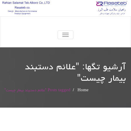
TOGGLE
NAVIGATION
آرشیو تگها: "
علائم دستبند
بیمار چیست
"
Home
/
Posts tagged "علائم دستبند بیمار چیست"