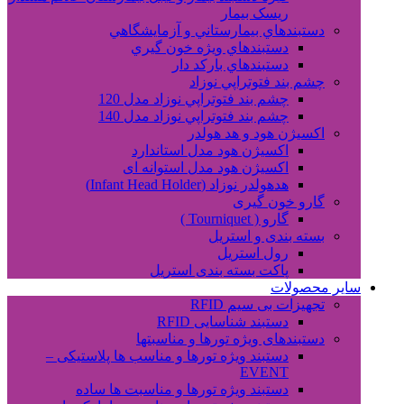
ریسک بیمار
دستبندهاي بيمارستاني و آزمايشگاهي
دستبندهاي ويژه خون گيري
دستبندهاي بارکد دار
چشم بند فتوتراپي نوزاد
چشم بند فتوتراپي نوزاد مدل 120
چشم بند فتوتراپي نوزاد مدل 140
اکسیژن هود و هد هولدر
اکسیژن هود مدل استاندارد
اکسیژن هود مدل استوانه ای
هدهولدر نوزاد (Infant Head Holder)
گارو خون گیری
گارو ( Tourniquet )
بسته بندی و استریل
رول استریل
پاکت بسته بندی استریل
سایر محصولات
تجهیزات بی سیم RFID
دستبند شناسایی RFID
دستبندهای ویژه تورها و مناسبتها
دستبند ویژه تورها و مناسب ها پلاستیکی –
EVENT
دستبند ویژه تورها و مناسبت ها ساده