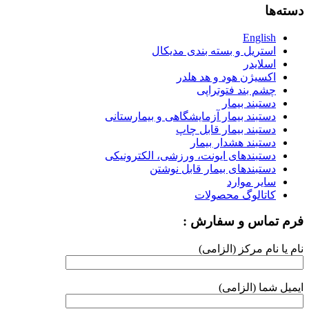
دسته‌ها
English
استریل و بسته بندی مدیکال
اسلایدر
اکسیژن هود و هد هلدر
چشم بند فتوتراپی
دستبند بیمار
دستبند بیمار آزمایشگاهی و بیمارستانی
دستبند بیمار قابل چاپ
دستبند هشدار بیمار
دستبندهای ایونت، ورزشی، الکترونیکی
دستبندهای بیمار قابل نوشتن
سایر موارد
کاتالوگ محصولات
فرم تماس و سفارش :
نام یا نام مرکز (الزامی)
ایمیل شما (الزامی)