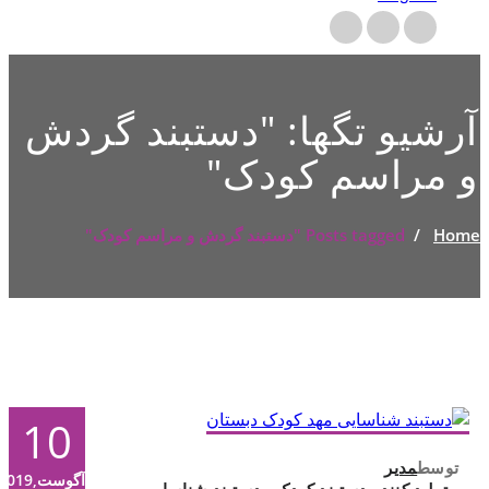
آرشیو تگها: "
دستبند گردش
و مراسم کودک
"
Home
/
Posts tagged "دستبند گردش و مراسم کودک"
10
توسط
مدیر
آگوست,2019
تولید کننده دستبند کودک
,
دستبند شناسایی