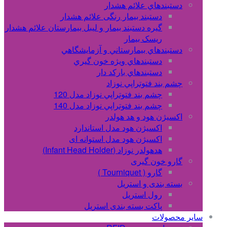
دستبندهاي علائم هشدار
دستبند بیمار رنگی علائم هشدار
گیره دستبند بیمار و لیبل بیمارستان علائم هشدار
ریسک بیمار
دستبندهاي بيمارستاني و آزمايشگاهي
دستبندهاي ويژه خون گيري
دستبندهاي بارکد دار
چشم بند فتوتراپي نوزاد
چشم بند فتوتراپي نوزاد مدل 120
چشم بند فتوتراپي نوزاد مدل 140
اکسیژن هود و هد هولدر
اکسیژن هود مدل استاندارد
اکسیژن هود مدل استوانه ای
هدهولدر نوزاد (Infant Head Holder)
گارو خون گیری
گارو ( Tourniquet )
بسته بندی و استریل
رول استریل
پاکت بسته بندی استریل
سایر محصولات