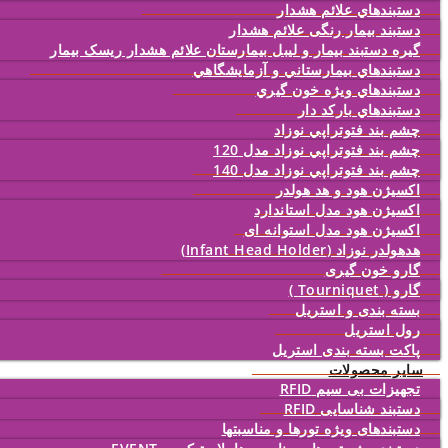
دستبندهاي علائم هشدار
دستبند بیمار رنگی علائم هشدار
گیره دستبند بیمار و لیبل بیمارستان علائم هشدار ریسک بیمار
دستبندهاي بيمارستاني و آزمايشگاهي
دستبندهاي ويژه خون گيري
دستبندهاي بارکد دار
چشم بند فتوتراپي نوزاد
چشم بند فتوتراپي نوزاد مدل 120
چشم بند فتوتراپي نوزاد مدل 140
اکسیژن هود و هد هولدر
اکسیژن هود مدل استاندارد
اکسیژن هود مدل استوانه ای
هدهولدر نوزاد (Infant Head Holder)
گارو خون گیری
گارو ( Tourniquet )
بسته بندی و استریل
رول استریل
پاکت بسته بندی استریل
سایر محصولات
تجهیزات بی سیم RFID
دستبند شناسایی RFID
دستبندهای ویژه تورها و مناسبتها