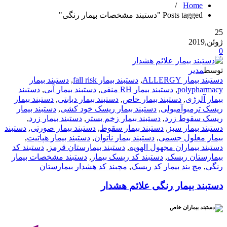
/
Home
Posts tagged "دستبند مشخصات بیمار رنگی"
25
ژوئن,2019
0
توسط
مدیر
دستبند بیمار ALLERGY
,
دستبند بیمار fall risk
,
دستبند بیمار
polypharmacy
,
دستبند بیمار RH منفی
,
دستبند بیمار آبی
,
دستبند
بیمار آلرژی
,
دستبند بیمار خاص
,
دستبند بیمار دیابتی
,
دستبند بیمار
ریسک ترمبوآمبولی
,
دستبند بیمار ریسک خود کشی
,
دستبند بیمار
ریسک سقوط زرد
,
دستبند بیمار زخم بستر
,
دستبند بیمار زرد
,
دستبند بیمار سبز
,
دستبند بیمار سقوط
,
دستبند بیمار صورتی
,
دستبند
بیمار معلول جسمی
,
دستبند بیمار ناتوان
,
دستبند بیمار هپاتیت
,
دستبند بیماران مجهول الهویه
,
دستبند بیمارستان قرمز
,
دستبند کد
بیمارستان ریسک
,
دستبند کد ریسک بیمار
,
دستبند مشخصات بیمار
رنگی
,
مچ بند بیمار کد ریسک
,
مچبند کد هشدار بیمارستان
دستبند بیمار رنگی علائم هشدار