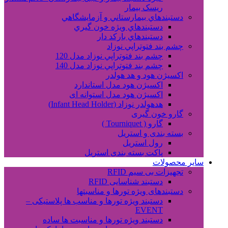
ریسک بیمار
دستبندهاي بيمارستاني و آزمايشگاهي
دستبندهاي ويژه خون گيري
دستبندهاي بارکد دار
چشم بند فتوتراپي نوزاد
چشم بند فتوتراپي نوزاد مدل 120
چشم بند فتوتراپي نوزاد مدل 140
اکسیژن هود و هد هولدر
اکسیژن هود مدل استاندارد
اکسیژن هود مدل استوانه ای
هدهولدر نوزاد (Infant Head Holder)
گارو خون گیری
گارو ( Tourniquet )
بسته بندی و استریل
رول استریل
پاکت بسته بندی استریل
سایر محصولات
تجهیزات بی سیم RFID
دستبند شناسایی RFID
دستبندهای ویژه تورها و مناسبتها
دستبند ویژه تورها و مناسب ها پلاستیکی –
EVENT
دستبند ویژه تورها و مناسبت ها ساده