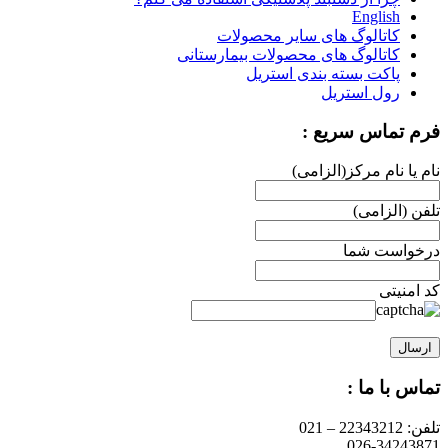
English
کاتالوگ های سایر محصولات
کاتالوگ های محصولات بیمارستانی
پاکت بسته بندی استریل
رول استریل
فرم تماس سریع :
نام یا نام مرکز(الزامی)
تلفن (الزامی)
درخواست شما
کد امنیتی
تماس با ما :
تلفن: 22343212 – 021
026-34243871