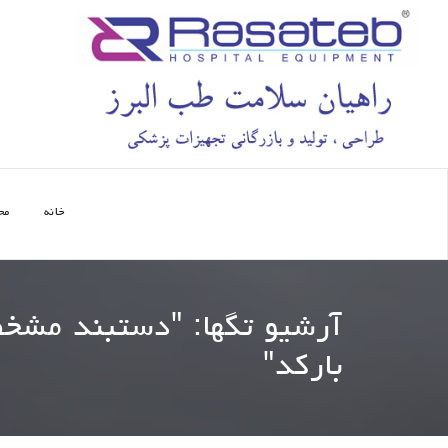
خانه
مح
آرشیو تگها: "
دستبند مشخص
بارکد
"