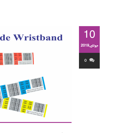
10
جولای,2019
0