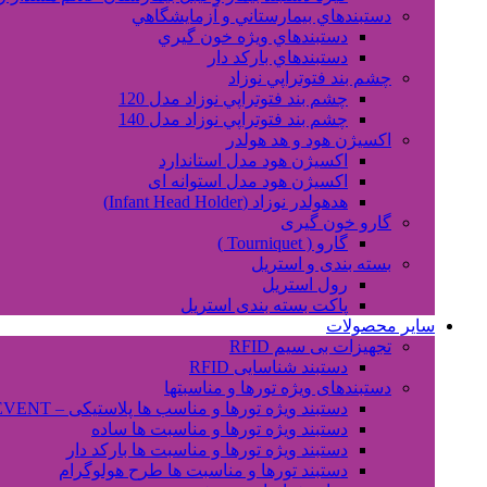
دستبندهاي بيمارستاني و آزمايشگاهي
دستبندهاي ويژه خون گيري
دستبندهاي بارکد دار
چشم بند فتوتراپي نوزاد
چشم بند فتوتراپي نوزاد مدل 120
چشم بند فتوتراپي نوزاد مدل 140
اکسیژن هود و هد هولدر
اکسیژن هود مدل استاندارد
اکسیژن هود مدل استوانه ای
هدهولدر نوزاد (Infant Head Holder)
گارو خون گیری
گارو ( Tourniquet )
بسته بندی و استریل
رول استریل
پاکت بسته بندی استریل
سایر محصولات
تجهیزات بی سیم RFID
دستبند شناسایی RFID
دستبندهای ویژه تورها و مناسبتها
دستبند ویژه تورها و مناسب ها پلاستیکی – EVENT
دستبند ویژه تورها و مناسبت ها ساده
دستبند ویژه تورها و مناسبت ها بارکد دار
دستبند تورها و مناسبت ها طرح هولوگرام