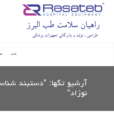
خانه
مح
آرشیو تگها: "
دستبند شناسا
نوزاد
"