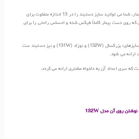
در هنگام قرارگیری دستبند روی دست بیمار، شما می توانید سایز دستبند را در 13 اندازه متفاوت برای
ری که روی دست بیمار کاملاً فیکس شده و احساس راحتی را برای
این دستبند در بسته های 500 عددی در سایزهای؛ بزرگسال (132W) و نوزاد (131W) و نیز دستبند ست
ت که سری اعداد آن به دلخواه مشتری ارائه می گردد.
شتن روی آن مدل 132W