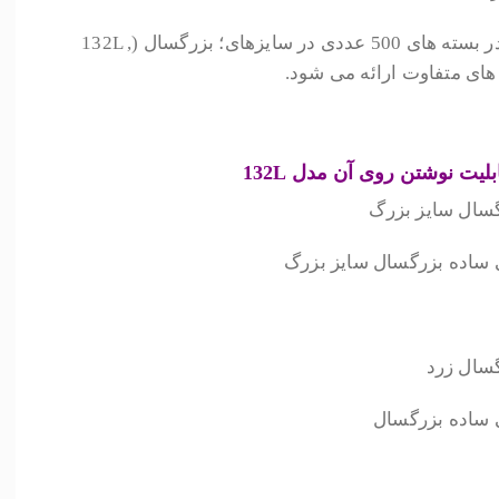
این مدل دستبند شناسایی بیماران در بسته های 500 عددی در سایزهای؛ بزرگسال (132L ,
یت نوشتن روی آن مدل 132L