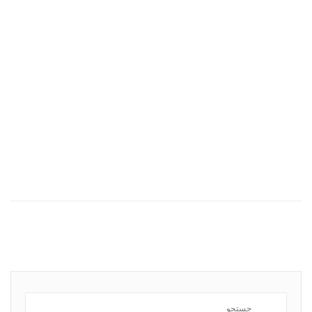
.
.
.
.