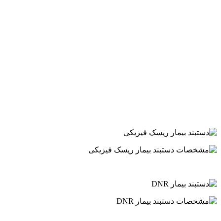
.
.
.