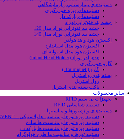
دستبندهاي بيمارستاني و آزمايشگاهي
دستبندهاي ويژه خون گيري
دستبندهاي بارکد دار
چشم بند فتوتراپي نوزاد
چشم بند فتوتراپي نوزاد مدل 120
چشم بند فتوتراپي نوزاد مدل 140
اکسیژن هود و هد هولدر
اکسیژن هود مدل استاندارد
اکسیژن هود مدل استوانه ای
هدهولدر نوزاد (Infant Head Holder)
گارو خون گیری
گارو ( Tourniquet )
بسته بندی و استریل
رول استریل
پاکت بسته بندی استریل
سایر محصولات
تجهیزات بی سیم RFID
دستبند شناسایی RFID
دستبندهای ویژه تورها و مناسبتها
دستبند ویژه تورها و مناسب ها پلاستیکی – EVENT
دستبند ویژه تورها و مناسبت ها ساده
دستبند ویژه تورها و مناسبت ها بارکد دار
دستبند تورها و مناسبت ها طرح هولوگرام