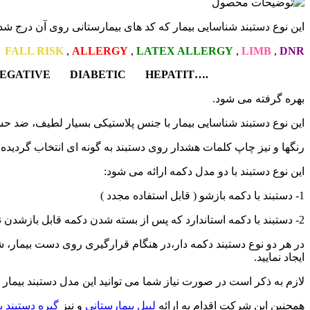
این نوع دستبند شناسایی بیمار که کد های بیمارستانی روی آن در
FALL RISK
,
ALLERGY
,
LATEX ALLERGY
,
LIMB
,
DNR
EGATIVE DIABETIC HEPATIT….
بهره گرفته می شود.
این نوع دستبند شناسایی بیمار با جنس پلاستیکی بسیار لطیف، ضد حس
رنگها و نیز چاپ کلمات هشدار روی دستبند به گونه ای انتخاب گردیده ت
این نوع دستبند با دو مدل دکمه ارائه می شود:
1- دستبند با دکمه بازشو ( قابل استفاده مجدد )
2- دستبند با دکمه استاندارد که پس از بسته شدن دکمه قابل بازشدن نیست و برای جدا کردن دستبند می بایست از قیچی استفاده شود.
ایجاد نمایید.
لازم به ذکر است در صورت نیاز شما می توانید این مدل دستبند بیمار ر
همچنین این شرکت اقدام به ارائه
لیبل بیمارستانی
و نیز
گیره دستبند ب