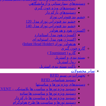
دستبندهاي بيمارستاني و آزمايشگاهي
دستبندهاي ويژه خون گيري
دستبندهاي بارکد دار
چشم بند فتوتراپي نوزاد
چشم بند فتوتراپي نوزاد مدل 120
چشم بند فتوتراپي نوزاد مدل 140
اکسیژن هود و هد هولدر
اکسیژن هود مدل استاندارد
اکسیژن هود مدل استوانه ای
هدهولدر نوزاد (Infant Head Holder)
گارو خون گیری
گارو ( Tourniquet )
بسته بندی و استریل
رول استریل
پاکت بسته بندی استریل
سایر محصولات
تجهیزات بی سیم RFID
دستبند شناسایی RFID
دستبندهای ویژه تورها و مناسبتها
دستبند ویژه تورها و مناسب ها پلاستیکی – EVENT
دستبند ویژه تورها و مناسبت ها ساده
دستبند ویژه تورها و مناسبت ها بارکد دار
دستبند تورها و مناسبت ها طرح هولوگرام