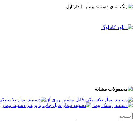
.
.
.
.
.