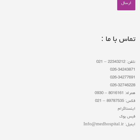
تماس با ما :
تلفن: 22343212 – 021
026-34243871
026-34277691
026-32746228
همراه: 8016161 – 0930
فکس: 89787535 – 021
اینستاگرام
فیس بوک
ایمیل: Info@medhospital.ir