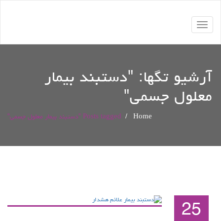
Toggle
navigation
آرشیو تگها: "
دستبند بیمار
معلول جسمی
"
Home
/
Posts tagged "دستبند بیمار معلول جسمی"
25