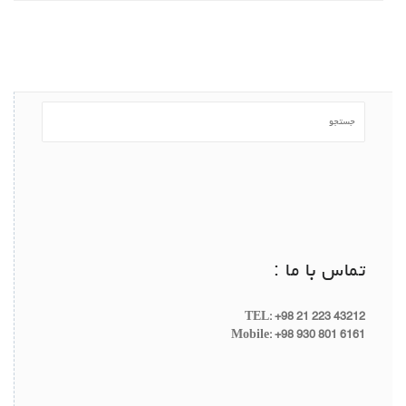
تماس با ما :
TEL: +98 21 223 43212
Mobile: +98 930 801 6161