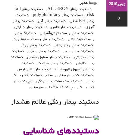
توسط
مدیر
ژوئن,2019
دستبند بیمار ALLERGY
,
دستبند بیمار fall
risk
,
دستبند بیمار polypharmacy
,
دستبند
0
بیمار RH منفی
,
دستبند بیمار آبی
,
دستبند بیمار
آلرژی
,
دستبند بیمار خاص
,
دستبند بیمار دیابتی
,
دستبند بیمار ریسک ترمبوآمبولی
,
دستبند بیمار
ریسک خود کشی
,
دستبند بیمار ریسک سقوط زرد
,
دستبند بیمار زخم بستر
,
دستبند بیمار زرد
,
دستبند بیمار سبز
,
دستبند بیمار سقوط
,
دستبند
بیمار صورتی
,
دستبند بیمار معلول جسمی
,
دستبند
بیمار ناتوان
,
دستبند بیمار هپاتیت
,
دستبند
بیماران مجهول الهویه
,
دستبند بیمارستان قرمز
,
دستبند کد بیمارستان ریسک
,
دستبند کد ریسک
بیمار
,
دستبند مشخصات بیمار رنگی
,
مچ بند بیمار
کد ریسک
,
مچبند کد هشدار بیمارستان
دستبند بیمار رنگی علائم هشدار
دستبندهای شناسایی