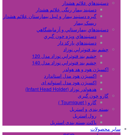
دستبندهاي علائم هشدار
دستبند بیمار رنگی علائم هشدار
گیره دستبند بیمار و لیبل بیمارستان علائم هشدار
ریسک بیمار
دستبندهاي بيمارستاني و آزمايشگاهي
دستبندهاي ويژه خون گيري
دستبندهاي بارکد دار
چشم بند فتوتراپي نوزاد
چشم بند فتوتراپي نوزاد مدل 120
چشم بند فتوتراپي نوزاد مدل 140
اکسیژن هود و هد هولدر
اکسیژن هود مدل استاندارد
اکسیژن هود مدل استوانه ای
هدهولدر نوزاد (Infant Head Holder)
گارو خون گیری
گارو ( Tourniquet )
بسته بندی و استریل
رول استریل
پاکت بسته بندی استریل
سایر محصولات