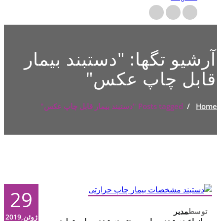
آرشیو تگها: "
دستبند بیمار
قابل چاپ عکس
"
Home
/
Posts tagged "دستبند بیمار قابل چاپ عکس"
29
توسط
مدیر
ژوئن,2019
انواع دستبند بیمار
,
پرینتر دستبند بیمار
,
تولید