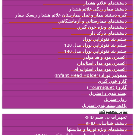
دستبندهاي علائم هشدار
دستبند بیمار رنگی علائم هشدار
گیره دستبند بیمار و لیبل بیمارستان علائم هشدار ریسک بیمار
دستبندهاي بيمارستاني و آزمايشگاهي
دستبندهاي ويژه خون گيري
دستبندهاي بارکد دار
چشم بند فتوتراپي نوزاد
چشم بند فتوتراپي نوزاد مدل 120
چشم بند فتوتراپي نوزاد مدل 140
اکسیژن هود و هد هولدر
اکسیژن هود مدل استاندارد
اکسیژن هود مدل استوانه ای
هدهولدر نوزاد (Infant Head Holder)
گارو خون گیری
گارو ( Tourniquet )
بسته بندی و استریل
رول استریل
پاکت بسته بندی استریل
سایر محصولات
تجهیزات بی سیم RFID
دستبند شناسایی RFID
دستبندهای ویژه تورها و مناسبتها