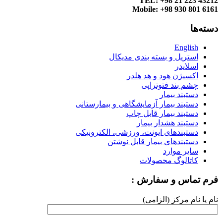
TEL: +98 21 223 43212
Mobile: +98 930 801 6161
دسته‌ها
English
استریل و بسته بندی مدیکال
اسلایدر
اکسیژن هود و هد هلدر
چشم بند فتوتراپی
دستبند بیمار
دستبند بیمار آزمایشگاهی و بیمارستانی
دستبند بیمار قابل چاپ
دستبند هشدار بیمار
دستبندهای ایونت، ورزشی، الکترونیکی
دستبندهای بیمار قابل نوشتن
سایر موارد
کاتالوگ محصولات
فرم تماس و سفارش :
نام یا نام مرکز (الزامی)