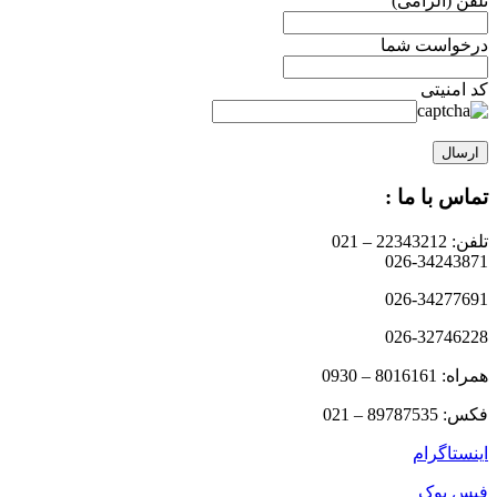
تلفن (الزامی)
درخواست شما
کد امنیتی
تماس با ما :
تلفن: 22343212 – 021
026-34243871
026-34277691
026-32746228
همراه: 8016161 – 0930
فکس: 89787535 – 021
اینستاگرام
فیس بوک